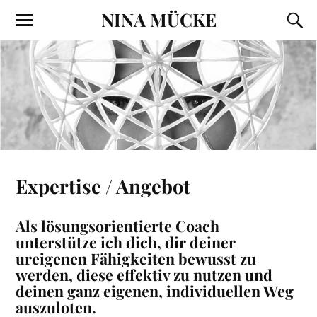
NINA MÜCKE
Expertise / Angebot
Als lösungsorientierte Coach
unterstütze ich dich
,
dir deiner
ureigenen Fähigkeiten bewusst zu
werden, diese effektiv zu nutzen und
deinen ganz eigenen, individuellen Weg
auszuloten.